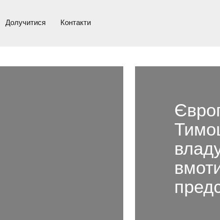
Долучитися
Контакти
Європ
Тимош
владу
п
вмот
предс