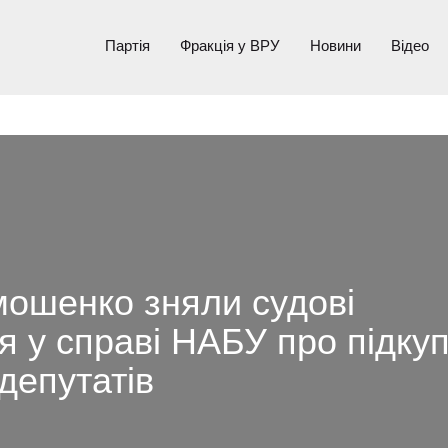
Партія
Фракція у ВРУ
Новини
Відео
мошенко зняли судові
 у справі НАБУ про підку
депутатів