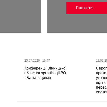
Показати
23.07.2026 | 15:47
11.06.2
Конференції Вінницької
Європ
обласної організації ВО
проти
«Батьківщина»
украї
від п
перес
опозиц