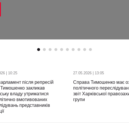
026 | 10:25
27.05.2026 | 13:05
арламент після репресій
Справа Тимошенко має о
 Тимошенко закликав
політичного переслідуван
нську владу утриматися
звіт Харківської правозах
олітично вмотивованих
групи
лідувань представників
ії