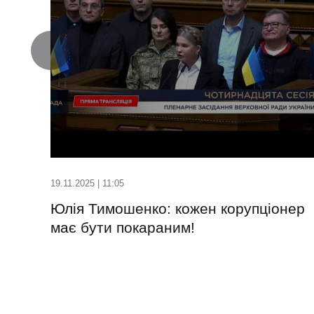
19.11.2025 | 11:05
Юлія Тимошенко: кожен корупціонер
має бути покараним!