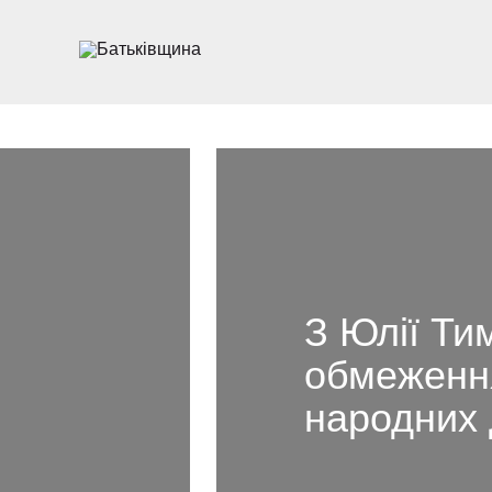
З Юлії Ти
обмеження
народних 