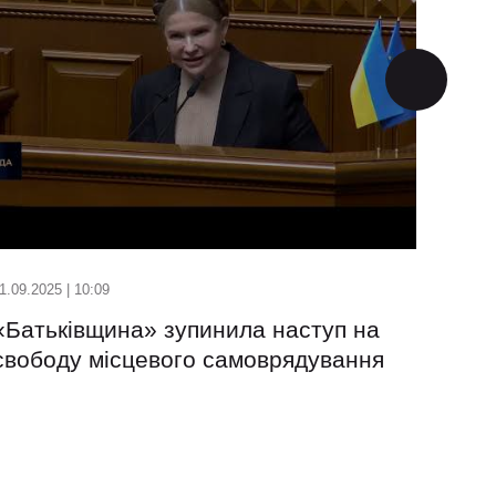
1.09.2025 | 10:09
23.07.2
«Батьківщина» зупинила наступ на
Це д
свободу місцевого самоврядування
Тимо
НАБУ