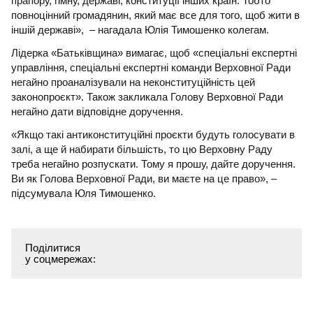
прапору, гімну, державі, конституції інших країн. Тобто
повноцінний громадянин, який має все для того, щоб жити в
іншій державі», – нагадала Юлія Тимошенко колегам.
Лідерка «Батьківщина» вимагає, щоб «спеціальні експертні
управління, спеціальні експертні команди Верховної Ради
негайно проаналізували на неконституційність цей
законопроєкт». Також закликала Голову Верховної Ради
негайно дати відповідне доручення.
«Якщо такі антиконституційні проєкти будуть голосувати в
залі, а ще й набирати більшість, то цю Верховну Раду
треба негайно розпускати. Тому я прошу, дайте доручення.
Ви як Голова Верховної Ради, ви маєте на це право», –
підсумувала Юля Тимошенко.
Поділитися
у соцмережах: