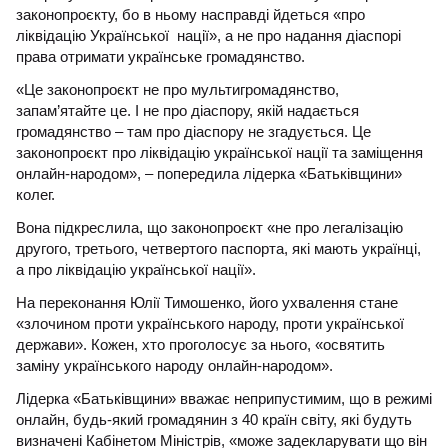
законопроєкту, бо в ньому насправді йдеться «про
ліквідацію Української нації», а не про надання діаспорі
права отримати українське громадянство.
«Це законопроєкт не про мультигромадянство,
запам’ятайте це. І не про діаспору, якій надається
громадянство – там про діаспору не згадується. Це
законопроєкт про ліквідацію української нації та заміщення
онлайн-народом», – попередила лідерка «Батьківщини»
колег.
Вона підкреслила, що законопроєкт «не про легалізацію
другого, третього, четвертого паспорта, які мають українці,
а про ліквідацію української нації».
На переконання Юлії Тимошенко, його ухвалення стане
«злочином проти українського народу, проти української
держави». Кожен, хто проголосує за нього, «освятить
заміну українського народу онлайн-народом».
Лідерка «Батьківщини» вважає неприпустимим, що в режимі
онлайн, будь-який громадянин з 40 країн світу, які будуть
визначені Кабінетом Міністрів, «може задекларувати що він