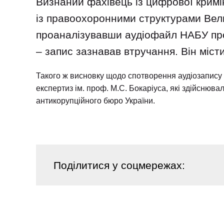
Визнаний фахівець із цифрової кримін
із правоохоронними структурами Вели
проаналізувавши аудіофайл НАБУ пр
– запис зазнавав втручання. Він міст
Такого ж висновку щодо спотворення аудіозапису 
експертиз ім. проф. М.С. Бокаріуса, які здійснюв
антикорупційного бюро України.
Поділитися
у соцмережах: