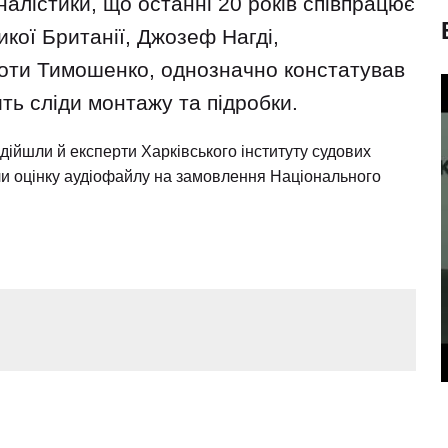
алістики, що останні 20 років співпрацює
кої Британії, Джозеф Нагді,
оти Тимошенко, однозначно констатував
ить сліди монтажу та підробки.
дійшли й експерти Харківського інституту судових
али оцінку аудіофайлу на замовлення Національного