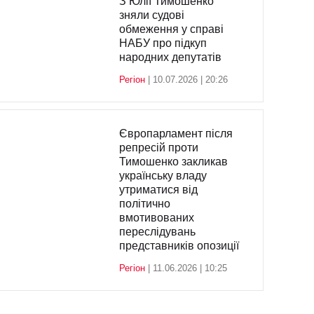
З Юлії Тимошенко
зняли судові
обмеження у справі
НАБУ про підкуп
народних депутатів
Регіон
| 10.07.2026 | 20:26
Європарламент після
репресій проти
Тимошенко закликав
українську владу
утриматися від
політично
вмотивованих
переслідувань
представників опозиції
Регіон
| 11.06.2026 | 10:25