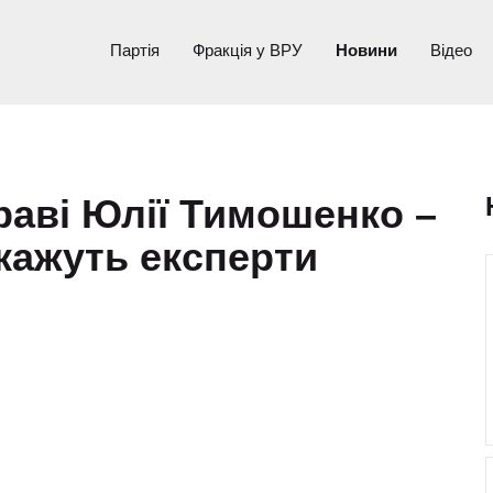
Партія
Фракція у ВРУ
Новини
Відео
раві Юлії Тимошенко –
кажуть експерти