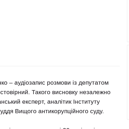
нко – аудіозапис розмови із депутатом
стовірний. Такого висновку незалежно
нський експерт, аналітик Інституту
суддя Вищого антикорупційного суду.