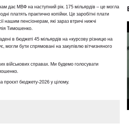
и нам дає МВФ на наступний рік. 175 мільярдів – це могла
одні платять практично копійки. Це заробітні плати
ї нашим пенсіонерам, які зараз втричі нижчі
Юлія Тимошенко.
адені в бюджеті 45 мільярдів на «курсову різницю на
ує, могли бути спрямовані на закупівлю вітчизняного
их військових справах. Ми будемо голосувати
мошенко.
 проєкт бюджету-2026 у цілому.