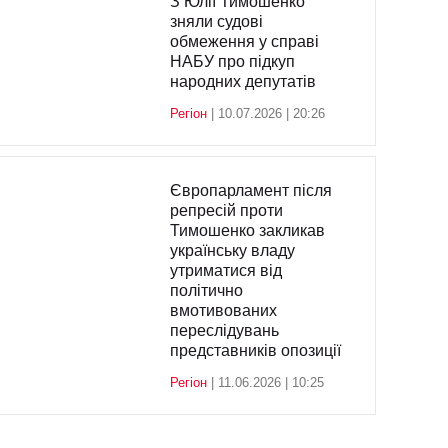
З Юлії Тимошенко
зняли судові
обмеження у справі
НАБУ про підкуп
народних депутатів
Регіон
| 10.07.2026 | 20:26
Європарламент після
репресій проти
Тимошенко закликав
українську владу
утриматися від
політично
вмотивованих
переслідувань
представників опозиції
Регіон
| 11.06.2026 | 10:25