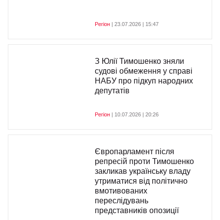
Регіон
| 23.07.2026 | 15:47
З Юлії Тимошенко зняли
судові обмеження у справі
НАБУ про підкуп народних
депутатів
Регіон
| 10.07.2026 | 20:26
Європарламент після
репресій проти Тимошенко
закликав українську владу
утриматися від політично
вмотивованих
переслідувань
представників опозиції