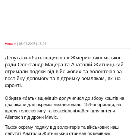
Новини
| 08.04.2025 | 16:24
Депутати-«батьківщинівці» Жмеринської міської
ради Олександр Мацера та Анатолій Житницький
отримали подяки від військових та волонтерів за
постійну допомогу та підтримку землякам, які на
фронті.
Обидва «батьківщинівці» долучилися до збору коштів на
два пікапи для окремої механізованої 154-ої бригади, на
щоглу телескопічну та коаксіальні кабелі для антени
Alientech під дрони Mavic.
Також окрему подяку від волонтерів та військових наш
депутат Анатолій Житницький отримав як керівник