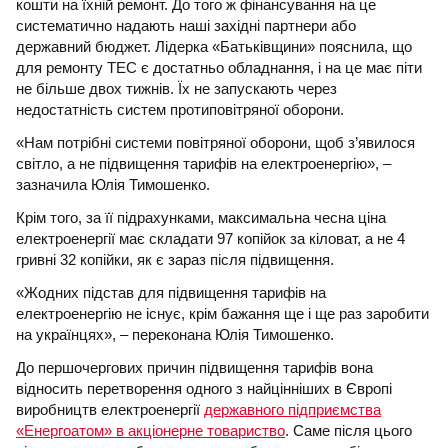
кошти на їхній ремонт. До того ж фінансування на це
систематично надають наші західні партнери або
державний бюджет. Лідерка «Батьківщини» пояснила, що
для ремонту ТЕС є достатньо обладнання, і на це має піти
не більше двох тижнів. Їх не запускають через
недостатність систем протиповітряної оборони.
«Нам потрібні системи повітряної оборони, щоб з’явилося
світло, а не підвищення тарифів на електроенергію», –
зазначила Юлія Тимошенко.
Крім того, за її підрахунками, максимальна чесна ціна
електроенергії має складати 97 копійок за кіловат, а не 4
гривні 32 копійки, як є зараз після підвищення.
«Жодних підстав для підвищення тарифів на
електроенергію не існує, крім бажання ще і ще раз заробити
на українцях», – переконана Юлія Тимошенко.
До першочергових причин підвищення тарифів вона
відносить перетворення одного з найцінніших в Європі
виробництв електроенергії
державного підприємства
«Енергоатом» в акціонерне товариство
. Саме після цього