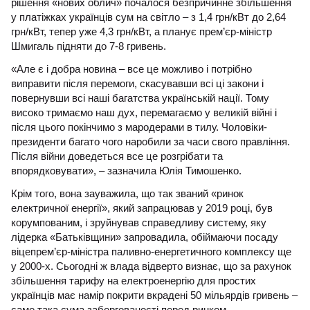
рішення «нових облич» почалося безпричинне збільшення
у платіжках українців сум на світло – з 1,4 грн/кВт до 2,64
грн/кВт, тепер уже 4,3 грн/кВт, а планує прем’єр-міністр
Шмигаль підняти до 7-8 гривень.
«Але є і добра новина – все це можливо і потрібно
виправити після перемоги, скасувавши всі ці закони і
повернувши всі наші багатства українській нації. Тому
високо тримаємо наш дух, перемагаємо у великій війні і
після цього покінчимо з мародерами в тилу. Чоловіки-
президенти багато чого наробили за часи свого правління.
Після війни доведеться все це розгрібати та
впорядковувати», – зазначила Юлія Тимошенко.
Крім того, вона зауважила, що так званий «ринок
електричної енергії», який запрацював у 2019 році, був
корумпованим, і зруйнував справедливу систему, яку
лідерка «Батьківщини» запровадила, обіймаючи посаду
віцепрем’єр-міністра паливно-енергетичного комплексу ще
у 2000-х. Сьогодні ж влада відверто визнає, що за рахунок
збільшення тарифу на електроенергію для простих
українців має намір покрити вкрадені 50 мільярдів гривень –
саме така сума заборгованості перед ринком