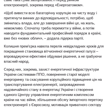
електроенергії, зокрема перед «Енергоатомом».
«Щоб вивести всю багаторічну корупцію на чисту воду і
притягнути винних до відповідальності, потрібно, щоб
змінилась влада, але до завершення війні це, на жаль,
неможливо. Спочатку треба перемогти у війни, а потім
наводити фундаментальний професійний порядок в країні,
вже без «нових облич», – додала лідерка партії.
Колишня прем’єрка навела перелік невідкладних кроків для
покращення становища вітчизняної енергетичної галузі –
впроваджуючи ефективні обдумані рішення, а не грабуючи
власний народ.
Серед них, зокрема, захист енергетичної інфраструктури
України системами ППО, повернення старої моделі
енергоринку та скасування корупційного підвищення цін на
транспортування електроенергії, запровадження
надзвичайного стану в енергетиці України і створення
єдиного Центру управління енергетичним комплексом
країни на час війни, збільшення обсягу імпортного перетоку
електроенергії з Євросоюзу, мотивація приватного сектору