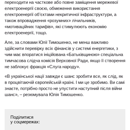
переходити на часткове або повне заміщення мережевої
електроенергії своєю, обмеження використання
електроенергії об’єктами некритичної інфраструктури, а
також впровадження «розумних» лічильників,
«мотиваційних тарифів», які стимулюють економію
електроенергії, тощо.
Але, за словами Юлії Тимошенко, не менш важливо
здійснити перевірку всіх фінансів у системі енергетики, з
чим має впоратися ініційована «Батьківщиною» спеціальна
тимчасова слідча комісія Верховної Ради, якщо її створення
не заблокує фракція «Слуга народу».
«В української нації завжди є шанс зробити все, як слід, як
в процвітаючій європейській країні. І ми це зробимо. Ви самі
знаєте, потрібно просто не упустити наступний після війни
шанс», – резюмувала Юлія Тимошенко.
Поділитися
у соцмережах: