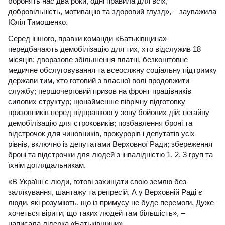
боронять нас два роки, одні правила для всіх,
добровільність, мотивацію та здоровий глузд», – зауважила
Юлія Тимошенко.
Серед іншого, правки команди «Батьківщина»
передбачають демобілізацію для тих, хто відслужив 18
місяців; дворазове збільшення платні, безкоштовне
медичне обслуговування та всеосяжну соціальну підтримку
держави тим, хто готовий з власної волі продовжити
службу; першочерговий призов на фронт працівників
силових структур; щонайменше піврічну підготовку
призовників перед відправкою у зону бойових дій; негайну
демобілізацію для строковиків; позбавлення броні та
відстрочок для чиновників, прокурорів і депутатів усіх
рівнів, включно із депутатами Верховної Ради; збереження
броні та відстрочки для людей з інвалідністю 1, 2, 3 груп та
їхнім доглядальникам.
«В Україні є люди, готові захищати свою землю без
залякування, шантажу та репресій. А у Верховній Раді є
люди, які розуміють, що із примусу не буде перемоги. Дуже
хочеться вірити, що таких людей там більшість», –
написала лідерка «Батьківщини».