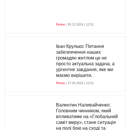
Регіон
| 26.12.2024 | 12:51
Іван Крулько: Питання
забезпечення наших
громадян житлом це не
просто актуальна задача, а
ургентне завдання, яке ми
маємо вирішити.
Регіон
| 27.05.2024 | 13:51
Валентин Наливайченко:
Головним чинником, який
впливатиме на «Глобальний
саміт миру», стане ситуація
на полі бою на сході та