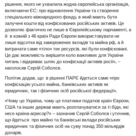
рішення, якого не ухвалила жодна європейська організація,
включаючи ЄС: про відновлення України та створення
спеціального міжнародного фонду, в який мають бути
залучені кошти від конфіскованих російських активів. Це
дозволяє фактично не лише в Європейському парламенті, а
й в кожній з 46 країн Ради Європи використовувати не
лише відсотки від заморожених вкладів та майна рф, а й
витрачати саме «тіло» тих ресурсів, які були конфісковані.
Це дає можливість вирішити коло важливих для України
питань і відкриває шлях до конфіскації активів росії», –
наголосив Сергій Соболєв.
Політик додав, що в рішенні ПАРЄ йдеться саме «про
конфіскацію усього майна, банківських активів як
юридичних, так і фізичних осіб російської федерації».
«Чому це Україна, чому це платники податків країн Європи,
США та інших держав мають розплачуватися за ті біди, які
несе країна-агресор?» – зазначив Сергій Соболєв і уточнив,
що йдеться про майно та банківські вклади російських
юридичних та фізичних осіб на суму понад 350 мільярдів
доларів.