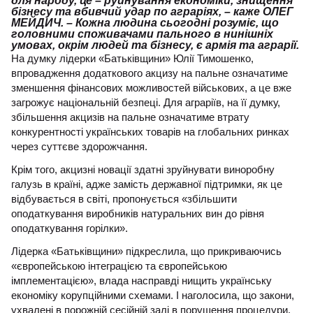
для народу, це – руйнування економіки, знищення
бізнесу та вбивчий удар по аграріях, – каже ОЛЕГ
МЕЙДИЧ. – Кожна людина сьогодні розуміє, що
головними споживачами пального в нинішніх
умовах, окрім людей та бізнесу, є армія та аграрії.
На думку лідерки «Батьківщини» Юлії Тимошенко,
впровадження додаткового акцизу на пальне означатиме
зменшення фінансових можливостей військових, а це вже
загрожує національній безпеці. Для аграріїв, на її думку,
збільшення акцизів на пальне означатиме втрату
конкурентності українських товарів на глобальних ринках
через суттєве здорожчання.
Крім того, акцизні новації здатні зруйнувати виноробну
галузь в країні, адже замість державної підтримки, як це
відбувається в світі, пропонується «збільшити
оподаткування виробників натуральних вин до рівня
оподаткування горілки».
Лідерка «Батьківщини» підкреслила, що прикриваючись
«європейською інтеграцією та європейською
імплементацією», влада насправді нищить українську
економіку корупційними схемами. І наголосила, що закони,
ухвалені в порожній сесійній залі в порушення процедури,