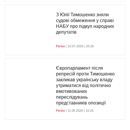
З Юлії Тимошенко зняли
судові обмеження у справі
НАБУ про підкуп народних
депутатів
Регіон
| 10.07.2026 | 20:26
Європарламент після
репресій проти Тимошенко
закликав українську владу
утриматися від політично
вмотивованих
переслідувань
представників опозиції
Регіон
| 11.06.2026 | 10:25